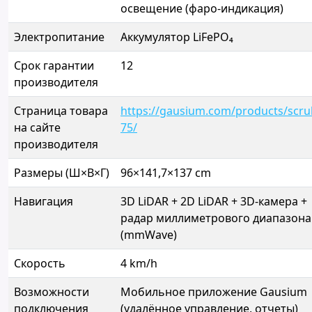
освещение (фаро-индикация)
Электропитание
Аккумулятор LiFePO₄
Срок гарантии
12
производителя
Страница товара
https://gausium.com/products/scru
на сайте
75/
производителя
Размеры (Ш×В×Г)
96×141,7×137 cm
Навигация
3D LiDAR + 2D LiDAR + 3D-камера +
радар миллиметрового диапазона
(mmWave)
Скорость
4 km/h
Возможности
Мобильное приложение Gausium
подключения
(удалённое управление, отчеты)