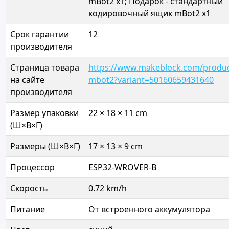
mBot2 x1; Подарок - стандартный
кодировочный ящик mBot2 x1
Срок гарантии
12
производителя
Страница товара
https://www.makeblock.com/produc
на сайте
mbot2?variant=50160659431640
производителя
Размер упаковки
22 × 18 × 11 cm
(Ш×В×Г)
Размеры (Ш×В×Г)
17 × 13 × 9 cm
Процессор
ESP32-WROVER-B
Скорость
0.72 km/h
Питание
От встроенного аккумулятора