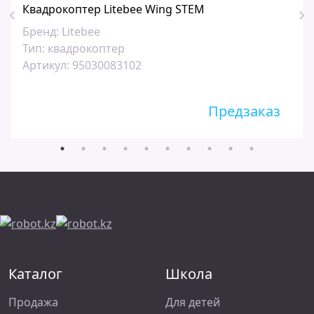
Квадрокоптер Litebee Wing STEM
Бренд:
Litebee
Тип:
квадрокоптер
Артикул:
95030083102
Предзаказ
Каталог
Школа
Продажа
Для детей