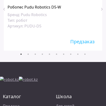
Робопес Pudu Robotics D5-W
Бренд:
Pudu Robotics
Тип:
робот
Артикул:
PUDU-D5
Предзаказ
Каталог
Школа
Продажа
Для детей