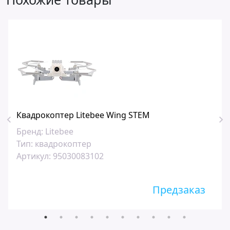
Квадрокоптер Litebee Wing STEM
Бренд:
Litebee
Тип:
квадрокоптер
Артикул:
95030083102
Предзаказ