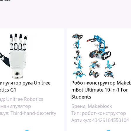
пулятор рука Unitree
Робот-конструктор Makeb
tics G1
mBot Ultimate 10-in-1 For
Students
д:
Unitree Robotics
манипулятор
Бренд:
Makeblock
кул:
Third-hand-dexterity
Тип:
робот-конструктор
Артикул:
43429104550104