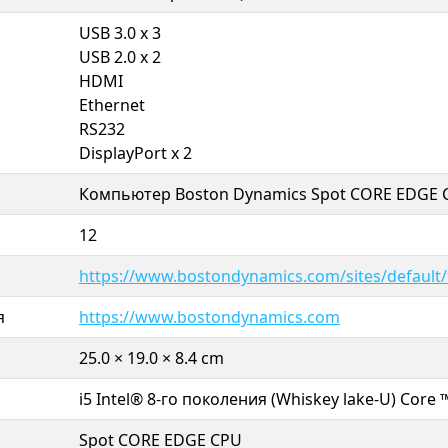
USB 3.0 х 3
USB 2.0 х 2
HDMI
Ethernet
RS232
DisplayPort х 2
Компьютер Boston Dynamics Spot CORE EDGE 
12
https://www.bostondynamics.com/sites/default/fil
я
https://www.bostondynamics.com
25.0 × 19.0 × 8.4 cm
i5 Intel® 8-го поколения (Whiskey lake-U) Core
Spot CORE EDGE CPU