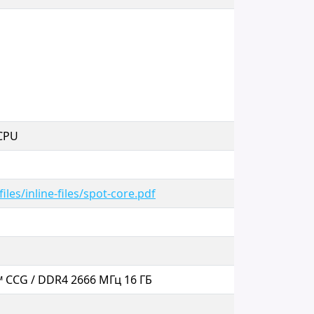
CPU
es/inline-files/spot-core.pdf
 ™ CCG / DDR4 2666 МГц 16 ГБ