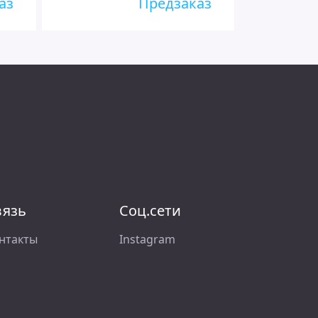
аз
Предзаказ
вязь
Соц.сети
нтакты
Instagram