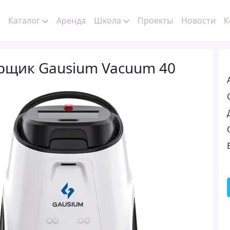
Каталог
Аренда
Школа
Проекты
Новости
К
рщик Gausium Vacuum 40