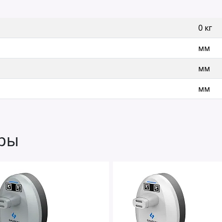
0 кг
мм
мм
мм
ары