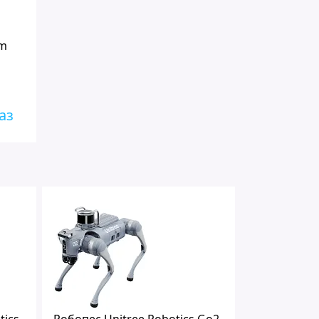
um
аз