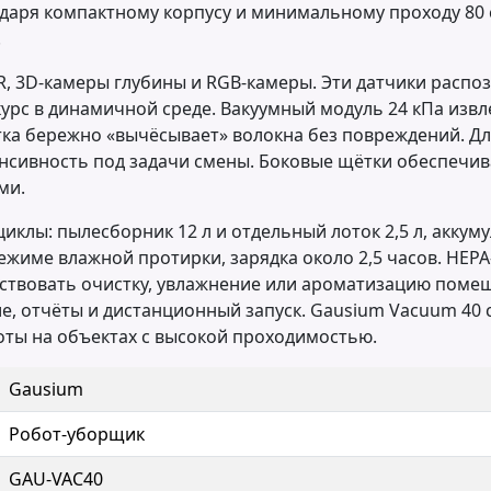
одаря компактному корпусу и минимальному проходу 80
.
R, 3D-камеры глубины и RGB-камеры. Эти датчики распо
с в динамичной среде. Вакуумный модуль 24 кПа извлек
ка бережно «вычёсывает» волокна без повреждений. Для
нсивность под задачи смены. Боковые щётки обеспечив
ми.
клы: пылесборник 12 л и отдельный лоток 2,5 л, аккумул
ежиме влажной протирки, зарядка около 2,5 часов. HEPA
ствовать очистку, увлажнение или ароматизацию поме
ие, отчёты и дистанционный запуск. Gausium Vacuum 40
оты на объектах с высокой проходимостью.
Gausium
Робот-уборщик
GAU-VAC40