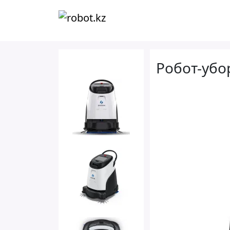
Робот-убо