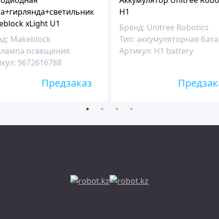
тодиодная
Аккумулятор Unitree Robo
та+гирлянда+светильник
H1
block xLight U1
Бренд:
Unitree Robotics
д:
Makeblock
Тип:
аккумуляторная бата
лампа освещения
Артикул:
H1 battery
кул:
9672616788
Предзаказ
Предзак