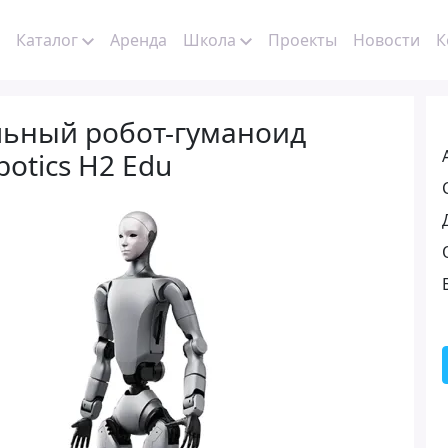
Каталог
Аренда
Школа
Проекты
Новости
К
льный робот-гуманоид
botics H2 Edu