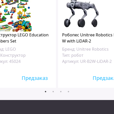
труктор LEGO Education
Робопес Unitree Robotics 
bers Set
W with LiDAR-2
д:
LEGO
Бренд:
Unitree Robotics
Конструктор
Тип:
робот
кул:
45024
Артикул:
UR-B2W-LiDAR-2
Предзаказ
Предзак