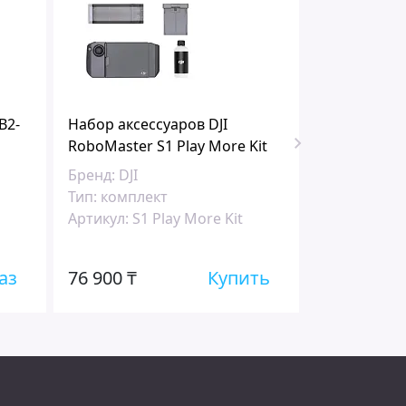
B2-
Набор аксессуаров DJI
Ночник+до
RoboMaster S1 Play More Kit
Makeblock x
Бренд:
DJI
Бренд:
Make
Тип:
комплект
Тип:
лампа 
Артикул:
S1 Play More Kit
Артикул:
96
аз
76 900 ₸
Купить