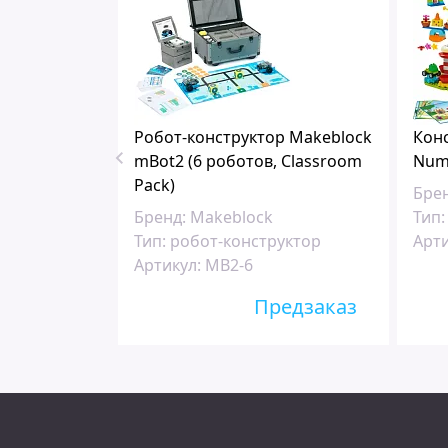
 Education
Робот-конструктор Makeblock
Конс
sion Set
mBot2 (6 роботов, Classroom
Num
Pack)
Брен
Бренд:
Makeblock
Тип:
Тип:
робот-конструктор
Арти
Артикул:
MB2-6
едзаказ
Предзаказ