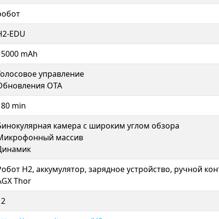
робот
H2-EDU
15000 mAh
Голосовое управление
Обновления OTA
180 min
Бинокулярная камера с широким углом обзора
Микрофонный массив
Динамик
Робот H2, аккумулятор, зарядное устройство, ручной ко
AGX Thor
12