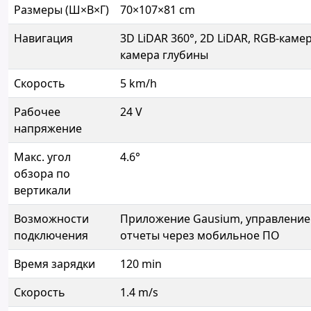
Размеры (Ш×В×Г)
70×107×81 cm
Навигация
3D LiDAR 360°, 2D LiDAR, RGB-камер
камера глубины
Скорость
5 km/h
Рабочее
24 V
напряжение
Макс. угол
4.6°
обзора по
вертикали
Возможности
Приложение Gausium, управление
подключения
отчеты через мобильное ПО
Время зарядки
120 min
Скорость
1.4 m/s