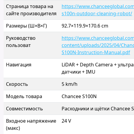
Страница товара на
https://www.chanceeglobal.co
сайте производителя
s100n-outdoor-cleaning-robot/
Размеры (Ш×В×Г)
92.7×119.9×170.6 cm
Руководство
https://www.chanceeglobal.co
пользоват
content/uploads/2025/04/Chan
S100N-Instruction-Manual.pdf
Навигация
LiDAR + Depth Camera + ультр
датчики + IMU
Скорость
5 km/h
Модель товара
Chancee S100N
Совместимость
Расходники и щётки Chancee S 
Входное напряжение
24 V
(макс)