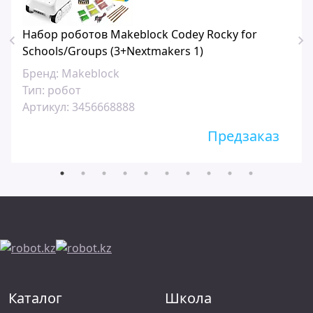
Набор роботов Makeblock Codey Rocky for
Schools/Groups (3+Nextmakers 1)
Бренд:
Makeblock
Тип:
робот
Артикул:
3456668888
Предзаказ
Каталог
Школа