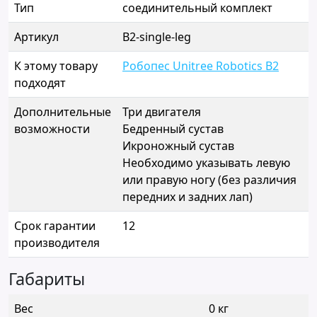
Тип
соединительный комплект
Артикул
B2-single-leg
К этому товару
Робопес Unitree Robotics B2
подходят
Дополнительные
Три двигателя
возможности
Бедренный сустав
Икроножный сустав
Необходимо указывать левую
или правую ногу (без различия
передних и задних лап)
Срок гарантии
12
производителя
Габариты
Вес
0 кг